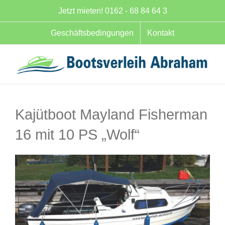
Zum
Jetzt mieten! 0162 - 68 84 64 3
Inhalt
springen
Geschäftsbedingungen
Kontakt
Kajütboot Mayland Fisherman
16 mit 10 PS „Wolf“